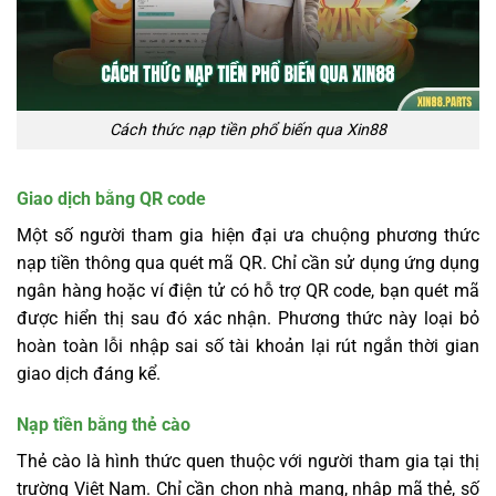
Cách thức nạp tiền phổ biến qua Xin88
Giao dịch bằng QR code
Một số người tham gia hiện đại ưa chuộng phương thức
nạp tiền thông qua quét mã QR. Chỉ cần sử dụng ứng dụng
ngân hàng hoặc ví điện tử có hỗ trợ QR code, bạn quét mã
được hiển thị sau đó xác nhận. Phương thức này loại bỏ
hoàn toàn lỗi nhập sai số tài khoản lại rút ngắn thời gian
giao dịch đáng kể.
Nạp tiền bằng thẻ cào
Thẻ cào là hình thức quen thuộc với người tham gia tại thị
trường Việt Nam. Chỉ cần chọn nhà mạng, nhập mã thẻ, số