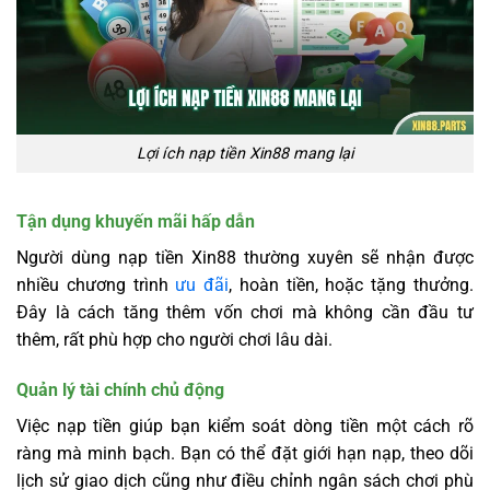
Lợi ích nạp tiền Xin88 mang lại
Tận dụng khuyến mãi hấp dẫn
Người dùng nạp tiền Xin88 thường xuyên sẽ nhận được
nhiều chương trình
ưu đãi
, hoàn tiền, hoặc tặng thưởng.
Đây là cách tăng thêm vốn chơi mà không cần đầu tư
thêm, rất phù hợp cho người chơi lâu dài.
Quản lý tài chính chủ động
Việc nạp tiền giúp bạn kiểm soát dòng tiền một cách rõ
ràng mà minh bạch. Bạn có thể đặt giới hạn nạp, theo dõi
lịch sử giao dịch cũng như điều chỉnh ngân sách chơi phù