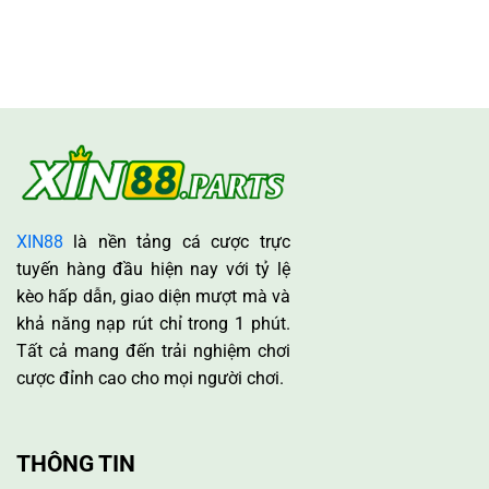
XIN88
là nền tảng cá cược trực
tuyến hàng đầu hiện nay với tỷ lệ
kèo hấp dẫn, giao diện mượt mà và
khả năng nạp rút chỉ trong 1 phút.
Tất cả mang đến trải nghiệm chơi
cược đỉnh cao cho mọi người chơi.
THÔNG TIN