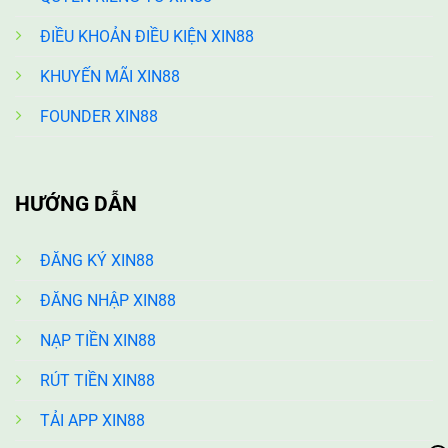
ĐIỀU KHOẢN ĐIỀU KIỆN XIN88
KHUYẾN MÃI XIN88
FOUNDER XIN88
HƯỚNG DẪN
ĐĂNG KÝ XIN88
ĐĂNG NHẬP XIN88
NẠP TIỀN XIN88
RÚT TIỀN XIN88
TẢI APP XIN88